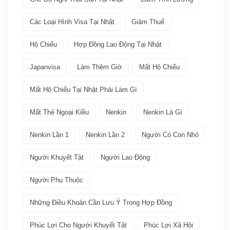
Chia sẻ kinh nghiệm
(21)
Các Loại Hình Visa Tại Nhật
Giảm Thuế
Giới thiệu văn hóa
(11)
Hộ Chiếu
Hợp Đồng Lao Động Tại Nhật
Việc làm
(19)
Japanvisa
Làm Thêm Giờ
Mất Hộ Chiếu
Bảo hiểm
(2)
Mất Hộ Chiếu Tại Nhật Phải Làm Gì
Mất Thẻ Ngoại Kiều
Nenkin
Nenkin Là Gì
Các ngành nghề quay lại Tokutei Gino
(1)
Nenkin Lần 1
Nenkin Lần 2
Người Có Con Nhỏ
Làm việc tại Nhật Bản
(7)
Người Khuyết Tật
Người Lao Động
Lương
(2)
Người Phụ Thuộc
Nenkin
(3)
Những Điều Khoản Cần Lưu Ý Trong Hợp Đồng
Phúc Lợi Cho Người Khuyết Tật
Phúc Lợi Xã Hội
Phúc lợi xã hội
(2)