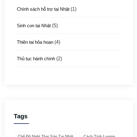
Chính sách hỗ trợ tại Nhật
(1)
Sinh con tại Nhật
(5)
Thiên tai hỏa hoạn
(4)
Thủ tục hành chính
(2)
Thủ tục xuất nhập cảnh
(3)
Y tế
(4)
Giới thiệu ATTO
(1)
Tags
Văn hóa & Du lịch
(32)
Chế Độ Nghỉ Thai Sản Tại Nhật
Cách Tính Lương