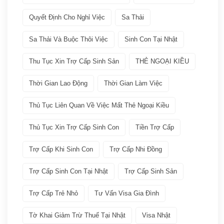
Quyết Định Cho Nghỉ Việc
Sa Thải
Thuế
(1)
Sa Thải Và Buộc Thôi Việc
Sinh Con Tại Nhật
VISA
(66)
Thu Tục Xin Trợ Cấp Sinh Sản
THẺ NGOẠI KIỀU
Các loại visa Nhật
(11)
Thời Gian Lao Động
Thời Gian Làm Việc
Dịch vụ VISA ATTO
(36)
Thủ Tục Liên Quan Về Việc Mất Thẻ Ngoại Kiều
Thủ Tục Xin Trợ Cấp Sinh Con
Tiền Trợ Cấp
Đoàn tụ gia đình
(6)
Trợ Cấp Khi Sinh Con
Trợ Cấp Nhi Đồng
Học tập tại Nhật
(4)
Trợ Cấp Sinh Con Tại Nhật
Trợ Cấp Sinh Sản
Kinh doanh tại Nhật
(5)
Trợ Cấp Trẻ Nhỏ
Tư Vấn Visa Gia Đình
Làm việc tai Nhật
(12)
Tờ Khai Giảm Trừ Thuế Tại Nhật
Visa Nhật