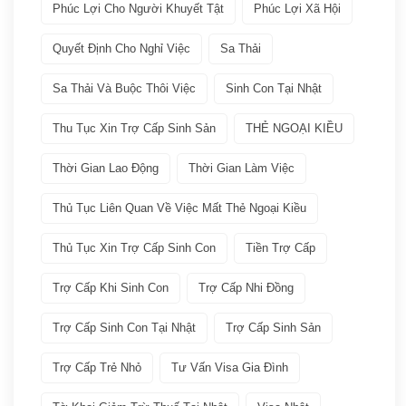
Phúc Lợi Cho Người Khuyết Tật
Phúc Lợi Xã Hội
Phúc lợi xã hội
(2)
Quyết Định Cho Nghỉ Việc
Sa Thải
Thuế
(1)
Sa Thải Và Buộc Thôi Việc
Sinh Con Tại Nhật
VISA
(66)
Thu Tục Xin Trợ Cấp Sinh Sản
THẺ NGOẠI KIỀU
Các loại visa Nhật
(11)
Thời Gian Lao Động
Thời Gian Làm Việc
Dịch vụ VISA ATTO
(36)
Thủ Tục Liên Quan Về Việc Mất Thẻ Ngoại Kiều
Thủ Tục Xin Trợ Cấp Sinh Con
Tiền Trợ Cấp
Đoàn tụ gia đình
(6)
Trợ Cấp Khi Sinh Con
Trợ Cấp Nhi Đồng
Học tập tại Nhật
(4)
Trợ Cấp Sinh Con Tại Nhật
Trợ Cấp Sinh Sản
Kinh doanh tại Nhật
(5)
Trợ Cấp Trẻ Nhỏ
Tư Vấn Visa Gia Đình
Làm việc tai Nhật
(12)