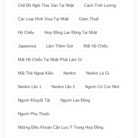
Chế Độ Nghỉ Thai Sản Tại Nhật
Cách Tính Lương
Chia sẻ kinh nghiệm
(21)
Các Loại Hình Visa Tại Nhật
Giảm Thuế
Giới thiệu văn hóa
(11)
Hộ Chiếu
Hợp Đồng Lao Động Tại Nhật
Việc làm
(19)
Japanvisa
Làm Thêm Giờ
Mất Hộ Chiếu
Bảo hiểm
(2)
Mất Hộ Chiếu Tại Nhật Phải Làm Gì
Mất Thẻ Ngoại Kiều
Nenkin
Nenkin Là Gì
Các ngành nghề quay lại Tokutei Gino
(1)
Nenkin Lần 1
Nenkin Lần 2
Người Có Con Nhỏ
Làm việc tại Nhật Bản
(7)
Người Khuyết Tật
Người Lao Động
Lương
(2)
Người Phụ Thuộc
Nenkin
(3)
Những Điều Khoản Cần Lưu Ý Trong Hợp Đồng