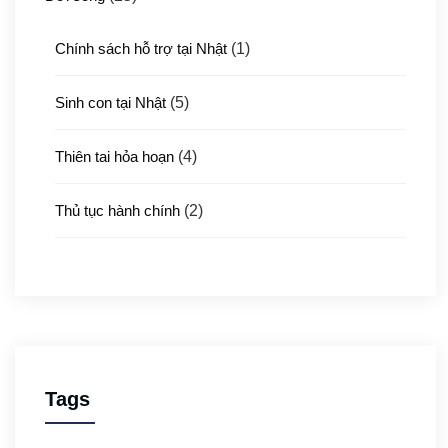
Chính sách hỗ trợ tại Nhật
(1)
Sinh con tại Nhật
(5)
Thiên tai hỏa hoạn
(4)
Thủ tục hành chính
(2)
Thủ tục xuất nhập cảnh
(3)
Y tế
(4)
Giới thiệu ATTO
(1)
Tags
Văn hóa & Du lịch
(32)