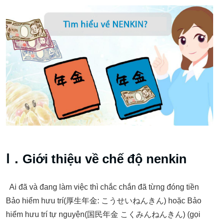
Ⅰ．Giới thiệu về chế độ nenkin
Ai đã và đang làm việc thì chắc chắn đã từng đóng tiền
Bảo hiểm hưu trí(厚生年金: こうせいねんきん) hoặc Bảo
hiểm hưu trí tự nguyện(国民年金 こくみんねんきん) (gọi