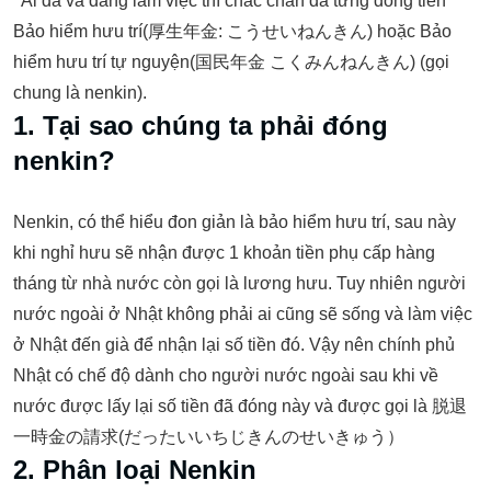
Ai đã và đang làm việc thì chắc chắn đã từng đóng tiền
Bảo hiểm hưu trí(厚生年金: こうせいねんきん) hoặc Bảo
hiểm hưu trí tự nguyện(国民年金 こくみんねんきん) (gọi
chung là nenkin).
1. Tại sao chúng ta phải đóng
nenkin?
Nenkin, có thể hiểu đon giản là bảo hiểm hưu trí, sau này
khi nghỉ hưu sẽ nhận được 1 khoản tiền phụ cấp hàng
tháng từ nhà nước còn gọi là lương hưu. Tuy nhiên người
nước ngoài ở Nhật không phải ai cũng sẽ sống và làm việc
ở Nhật đến già để nhận lại số tiền đó. Vậy nên chính phủ
Nhật có chế độ dành cho người nước ngoài sau khi về
nước được lấy lại số tiền đã đóng này và được gọi là 脱退
一時金の請求(だったいいちじきんのせいきゅう）
2. Phân loại Nenkin