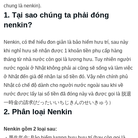
chung là nenkin).
1. Tại sao chúng ta phải đóng
nenkin?
Nenkin, có thể hiểu đon giản là bảo hiểm hưu trí, sau này
khi nghỉ hưu sẽ nhận được 1 khoản tiền phụ cấp hàng
tháng từ nhà nước còn gọi là lương hưu. Tuy nhiên người
nước ngoài ở Nhật không phải ai cũng sẽ sống và làm việc
ở Nhật đến già để nhận lại số tiền đó. Vậy nên chính phủ
Nhật có chế độ dành cho người nước ngoài sau khi về
nước được lấy lại số tiền đã đóng này và được gọi là 脱退
一時金の請求(だったいいちじきんのせいきゅう）
2. Phân loại Nenkin
Nenkin gồm 2 loại sau:
・厚生年金: Bảo hiểm lương hưu hưu trí (hay còn gọi là