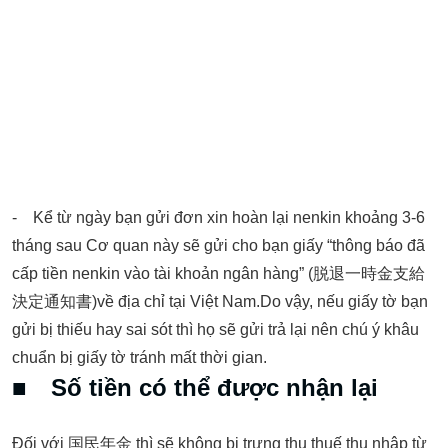
‐ Kể từ ngày bạn gửi đơn xin hoàn lại nenkin khoảng 3-6
tháng sau Cơ quan này sẽ gửi cho bạn giấy “thông báo đã
cấp tiền nenkin vào tài khoản ngân hàng” (脱退一時金支給
決定通知書)về địa chỉ tại Việt Nam.Do vậy, nếu giấy tờ bạn
gửi bị thiếu hay sai sót thì họ sẽ gửi trả lại nên chú ý khâu
chuẩn bị giấy tờ tránh mất thời gian.
■ Số tiền có thể được nhận lại
Đối với 国民年金 thì sẽ không bị trưng thu thuế thu nhập từ