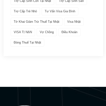
Trợ Cấp Sinh Con Tại Nhật
Trợ Cấp Sinh Sản
Kinh doanh tại Nhật
(5)
Trợ Cấp Trẻ Nhỏ
Tư Vấn Visa Gia Đình
Làm việc tai Nhật
(12)
Tờ Khai Giảm Trừ Thuế Tại Nhật
Visa Nhật
VISA TỊ NẠN
Vợ Chồng
Điều Khoản
Lưu trú ngắn hạn
(2)
Đóng Thuế Tại Nhật
Visa thực tập – Intership
(3)
Kết quả đậu Visa
(9)
Q&A Visa
(17)