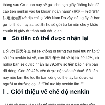
tháng sau Cơ quan này sẽ gửi cho bạn giấy “thông báo đã
cấp tiền nenkin vào tài khoản ngân hàng” (脱退一時金支給
決定通知書)về địa chỉ tại Việt Nam.Do vậy, nếu giấy tờ bạn
gửi bị thiếu hay sai sót thì họ sẽ gửi trả lại nên chú ý khâu
chuẩn bị giấy tờ tránh mất thời gian.
■ Số tiền có thể được nhận lại
Đối với 国民年金 thì sẽ không bị trưng thu thuế thu nhập từ
số tiền nenkin trả về, còn 厚生年金 thì sẽ bị trừ 20,42%, có
nghĩa bạn sẽ được nhận lại 79,58% số tiền bảo hiểm bạn
đã đóng. Còn 20,42% trên được nộp vào sở thuế. Số tiền
này nếu làm thủ tục thì bạn cũng có thể lấy lại được và
người ta thường gọi là “Thủ tục lấy nenkin lần 2”.
Ⅰ．Giới thiệu về chế độ nenkin