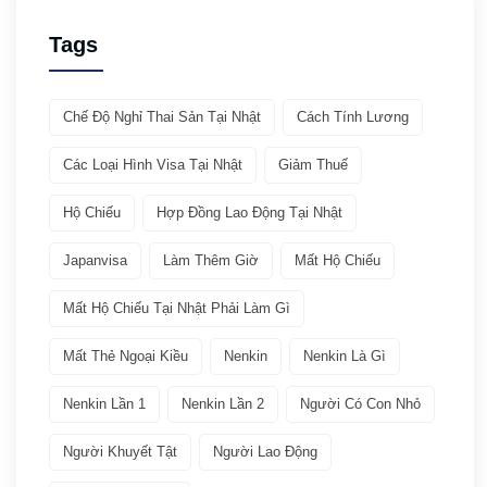
Giới thiệu ATTO
(1)
Tags
Văn hóa & Du lịch
(32)
Chế Độ Nghỉ Thai Sản Tại Nhật
Cách Tính Lương
Chia sẻ kinh nghiệm
(21)
Các Loại Hình Visa Tại Nhật
Giảm Thuế
Giới thiệu văn hóa
(11)
Hộ Chiếu
Hợp Đồng Lao Động Tại Nhật
Việc làm
(19)
Japanvisa
Làm Thêm Giờ
Mất Hộ Chiếu
Bảo hiểm
(2)
Mất Hộ Chiếu Tại Nhật Phải Làm Gì
Mất Thẻ Ngoại Kiều
Nenkin
Nenkin Là Gì
Các ngành nghề quay lại Tokutei Gino
(1)
Nenkin Lần 1
Nenkin Lần 2
Người Có Con Nhỏ
Làm việc tại Nhật Bản
(7)
Người Khuyết Tật
Người Lao Động
Lương
(2)