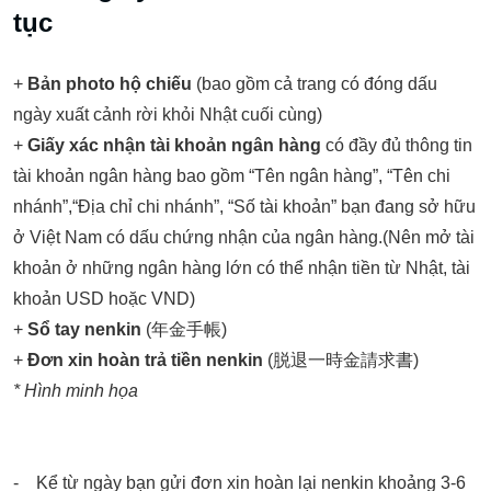
tục
+
Bản photo hộ chiếu
(bao gồm cả trang có đóng dấu
ngày xuất cảnh rời khỏi Nhật cuối cùng)
+
Giấy xác nhận tài khoản ngân hàng
có đầy đủ thông tin
tài khoản ngân hàng bao gồm “Tên ngân hàng”, “Tên chi
nhánh”,“Địa chỉ chi nhánh”, “Số tài khoản” bạn đang sở hữu
ở Việt Nam có dấu chứng nhận của ngân hàng.(Nên mở tài
khoản ở những ngân hàng lớn có thể nhận tiền từ Nhật, tài
khoản USD hoặc VND)
+
Sổ tay nenkin
(年金手帳)
+
Đơn xin hoàn trả tiền nenkin
(脱退一時金請求書)
* Hình minh họa
‐ Kể từ ngày bạn gửi đơn xin hoàn lại nenkin khoảng 3-6