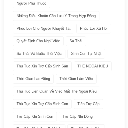
Người Phụ Thuộc
Nenkin
(3)
Những Điều Khoản Cần Lưu Ý Trong Hợp Đồng
Phúc Lợi Cho Người Khuyết Tật
Phúc Lợi Xã Hội
Phúc lợi xã hội
(2)
Quyết Định Cho Nghỉ Việc
Sa Thải
Thuế
(1)
Sa Thải Và Buộc Thôi Việc
Sinh Con Tại Nhật
VISA
(66)
Thu Tục Xin Trợ Cấp Sinh Sản
THẺ NGOẠI KIỀU
Các loại visa Nhật
(11)
Thời Gian Lao Động
Thời Gian Làm Việc
Dịch vụ VISA ATTO
(36)
Thủ Tục Liên Quan Về Việc Mất Thẻ Ngoại Kiều
Thủ Tục Xin Trợ Cấp Sinh Con
Tiền Trợ Cấp
Đoàn tụ gia đình
(6)
Trợ Cấp Khi Sinh Con
Trợ Cấp Nhi Đồng
Học tập tại Nhật
(4)