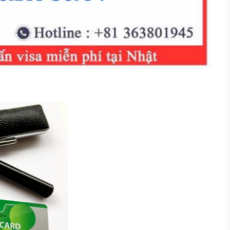
&A Visa
 xin visa và cục sẽ cấp cho bạn […]