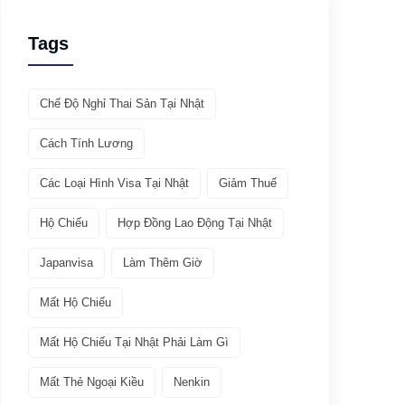
Giới thiệu ATTO
(1)
Tags
Văn hóa & Du lịch
(32)
Chế Độ Nghỉ Thai Sản Tại Nhật
Chia sẻ kinh nghiệm
(21)
Cách Tính Lương
Giới thiệu văn hóa
(11)
Các Loại Hình Visa Tại Nhật
Giảm Thuế
Việc làm
(19)
Hộ Chiếu
Hợp Đồng Lao Động Tại Nhật
Bảo hiểm
(2)
Japanvisa
Làm Thêm Giờ
Mất Hộ Chiếu
Các ngành nghề quay lại Tokutei Gino
(1)
Mất Hộ Chiếu Tại Nhật Phải Làm Gì
Làm việc tại Nhật Bản
(7)
Mất Thẻ Ngoại Kiều
Nenkin