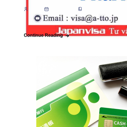
Chia sẻ kinh nghiệm
Q
ATTO
25 July, 2019
,
Bạn đến Nhật học tập, làm việc hay cư trú đều phải
Continue Reading