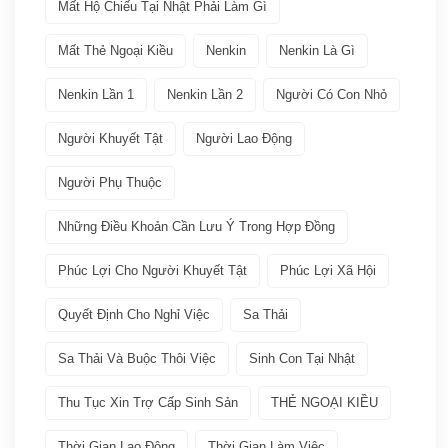
Bảo hiểm
(2)
Mất Hộ Chiếu Tại Nhật Phải Làm Gì
Mất Thẻ Ngoại Kiều
Nenkin
Nenkin Là Gì
Các ngành nghề quay lại Tokutei Gino
(1)
Nenkin Lần 1
Nenkin Lần 2
Người Có Con Nhỏ
Làm việc tại Nhật Bản
(7)
Người Khuyết Tật
Người Lao Động
Lương
(2)
Người Phụ Thuộc
Nenkin
(3)
Những Điều Khoản Cần Lưu Ý Trong Hợp Đồng
Phúc Lợi Cho Người Khuyết Tật
Phúc Lợi Xã Hội
Phúc lợi xã hội
(2)
Quyết Định Cho Nghỉ Việc
Sa Thải
Thuế
(1)
Sa Thải Và Buộc Thôi Việc
Sinh Con Tại Nhật
VISA
(66)
Thu Tục Xin Trợ Cấp Sinh Sản
THẺ NGOẠI KIỀU
Các loại visa Nhật
(11)
Thời Gian Lao Động
Thời Gian Làm Việc