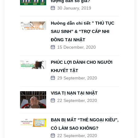
tượng dân số già?
30 January, 2019
Hướng dẫn chi tiết ” THỦ TỤC
SAU SINH” & “TRỢ CẤP NHI
ĐỒNG TẠI NHẬT
15 December, 2020
PHÚC LỢI DÀNH CHO NGƯỜI
KHUYẾT TẬT
29 September, 2020
VISA TỊ NẠN TẠI NHẬT
22 September, 2020
BẠN BỊ MẤT “THẺ NGOẠI KIỀU”,
CÓ LÀM SAO KHÔNG?
22 September, 2020