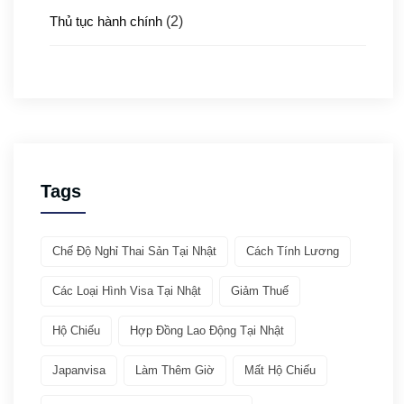
Thủ tục hành chính
(2)
Thủ tục xuất nhập cảnh
(3)
Y tế
(4)
Giới thiệu ATTO
(1)
Tags
Văn hóa & Du lịch
(32)
Chế Độ Nghỉ Thai Sản Tại Nhật
Cách Tính Lương
Chia sẻ kinh nghiệm
(21)
Các Loại Hình Visa Tại Nhật
Giảm Thuế
Giới thiệu văn hóa
(11)
Hộ Chiếu
Hợp Đồng Lao Động Tại Nhật
Việc làm
(19)
Japanvisa
Làm Thêm Giờ
Mất Hộ Chiếu