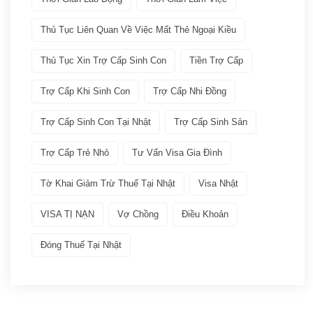
Dịch vụ VISA ATTO
(36)
Thủ Tục Liên Quan Về Việc Mất Thẻ Ngoại Kiều
Thủ Tục Xin Trợ Cấp Sinh Con
Tiền Trợ Cấp
Đoàn tụ gia đình
(6)
Trợ Cấp Khi Sinh Con
Trợ Cấp Nhi Đồng
Học tập tại Nhật
(4)
Trợ Cấp Sinh Con Tại Nhật
Trợ Cấp Sinh Sản
Kinh doanh tại Nhật
(5)
Trợ Cấp Trẻ Nhỏ
Tư Vấn Visa Gia Đình
Làm việc tai Nhật
(12)
Tờ Khai Giảm Trừ Thuế Tại Nhật
Visa Nhật
VISA TỊ NẠN
Vợ Chồng
Điều Khoản
Lưu trú ngắn hạn
(2)
Đóng Thuế Tại Nhật
Visa thực tập – Intership
(3)
Kết quả đậu Visa
(9)