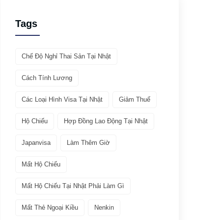
Giới thiệu ATTO
(1)
Tags
Văn hóa & Du lịch
(32)
Chế Độ Nghỉ Thai Sản Tại Nhật
Chia sẻ kinh nghiệm
(21)
Cách Tính Lương
Giới thiệu văn hóa
(11)
Các Loại Hình Visa Tại Nhật
Giảm Thuế
Việc làm
(19)
Hộ Chiếu
Hợp Đồng Lao Động Tại Nhật
Bảo hiểm
(2)
Japanvisa
Làm Thêm Giờ
Mất Hộ Chiếu
Các ngành nghề quay lại Tokutei Gino
(1)
Mất Hộ Chiếu Tại Nhật Phải Làm Gì
Làm việc tại Nhật Bản
(7)
Mất Thẻ Ngoại Kiều
Nenkin