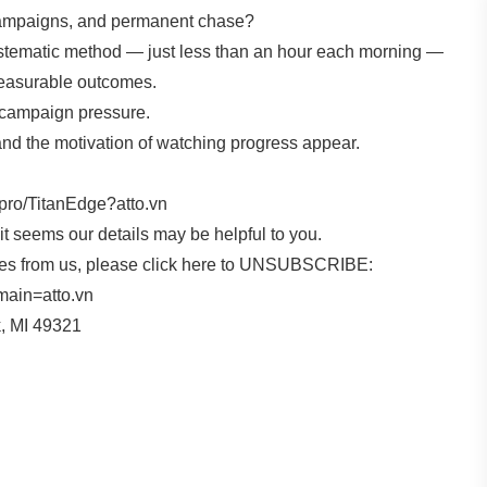
 campaigns, and permanent chase?
 systematic method — just less than an hour each morning —
measurable outcomes.
o campaign pressure.
and the motivation of watching progress appear.
.pro/TitanEdge?atto.vn
t seems our details may be helpful to you.
dates from us, please click here to UNSUBSCRIBE:
main=atto.vn
, MI 49321