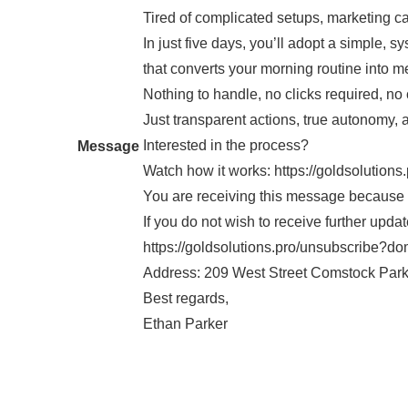
Tired of complicated setups, marketing
In just five days, you’ll adopt a simple,
that converts your morning routine into 
Nothing to handle, no clicks required, n
Just transparent actions, true autonomy, 
Interested in the process?
Message
Watch how it works: https://goldsolutions
You are receiving this message because i
If you do not wish to receive further up
https://goldsolutions.pro/unsubscribe?do
Address: 209 West Street Comstock Park
Best regards,
Ethan Parker