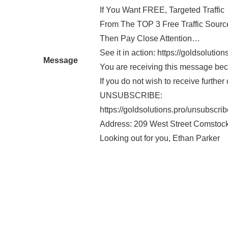
If You Want FREE, Targeted Traffic
From The TOP 3 Free Traffic Sourc
Then Pay Close Attention…
See it in action: https://goldsolution
Message
You are receiving this message bec
If you do not wish to receive furthe
UNSUBSCRIBE:
https://goldsolutions.pro/unsubscr
Address: 209 West Street Comstock
Looking out for you, Ethan Parker