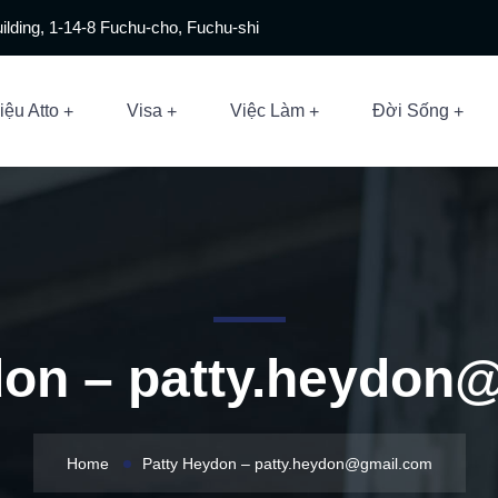
ilding, 1-14-8 Fuchu-cho, Fuchu-shi
iệu Atto
Visa
Việc Làm
Đời Sống
don –
patty.heydon
Home
Patty Heydon –
patty.heydon@gmail.com