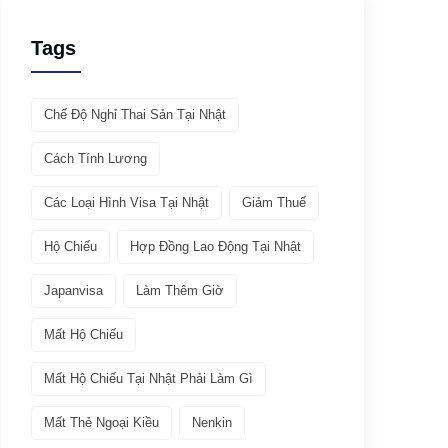
Giới thiệu ATTO
(1)
Tags
Văn hóa & Du lịch
(32)
Chế Độ Nghỉ Thai Sản Tại Nhật
Chia sẻ kinh nghiệm
(21)
Cách Tính Lương
Giới thiệu văn hóa
(11)
Các Loại Hình Visa Tại Nhật
Giảm Thuế
Việc làm
(19)
Hộ Chiếu
Hợp Đồng Lao Động Tại Nhật
Bảo hiểm
(2)
Japanvisa
Làm Thêm Giờ
Mất Hộ Chiếu
Các ngành nghề quay lại Tokutei Gino
(1)
Mất Hộ Chiếu Tại Nhật Phải Làm Gì
Làm việc tại Nhật Bản
(7)
Mất Thẻ Ngoại Kiều
Nenkin