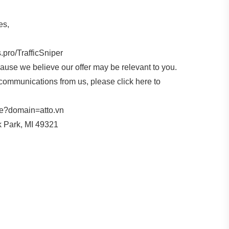
es,
s.pro/TrafficSniper
ause we believe our offer may be relevant to you.
r communications from us, please click here to
ibe?domain=atto.vn
 Park, MI 49321