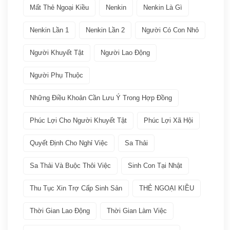
Mất Thẻ Ngoại Kiều
Nenkin
Nenkin Là Gì
Các ngành nghề quay lại Tokutei Gino
(1)
Nenkin Lần 1
Nenkin Lần 2
Người Có Con Nhỏ
Làm việc tại Nhật Bản
(7)
Người Khuyết Tật
Người Lao Động
Lương
(2)
Người Phụ Thuộc
Nenkin
(3)
Những Điều Khoản Cần Lưu Ý Trong Hợp Đồng
Phúc Lợi Cho Người Khuyết Tật
Phúc Lợi Xã Hội
Phúc lợi xã hội
(2)
Quyết Định Cho Nghỉ Việc
Sa Thải
Thuế
(1)
Sa Thải Và Buộc Thôi Việc
Sinh Con Tại Nhật
VISA
(66)
Thu Tục Xin Trợ Cấp Sinh Sản
THẺ NGOẠI KIỀU
Các loại visa Nhật
(11)
Thời Gian Lao Động
Thời Gian Làm Việc