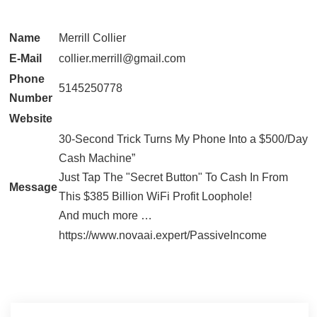
Name
Merrill Collier
E-Mail
collier.merrill@gmail.com
Phone
5145250778
Number
Website
30-Second Trick Turns My Phone Into a $500/Day
Cash Machine”
Just Tap The "Secret Button" To Cash In From
Message
This $385 Billion WiFi Profit Loophole!
And much more …
https://www.novaai.expert/PassiveIncome