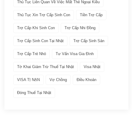
Dịch vụ VISA ATTO
(36)
Thủ Tục Liên Quan Về Việc Mất Thẻ Ngoại Kiều
Thủ Tục Xin Trợ Cấp Sinh Con
Tiền Trợ Cấp
Đoàn tụ gia đình
(6)
Trợ Cấp Khi Sinh Con
Trợ Cấp Nhi Đồng
Học tập tại Nhật
(4)
Trợ Cấp Sinh Con Tại Nhật
Trợ Cấp Sinh Sản
Kinh doanh tại Nhật
(5)
Trợ Cấp Trẻ Nhỏ
Tư Vấn Visa Gia Đình
Làm việc tai Nhật
(12)
Tờ Khai Giảm Trừ Thuế Tại Nhật
Visa Nhật
VISA TỊ NẠN
Vợ Chồng
Điều Khoản
Lưu trú ngắn hạn
(2)
Đóng Thuế Tại Nhật
Visa thực tập – Intership
(3)
Kết quả đậu Visa
(9)
Q&A Visa
(17)