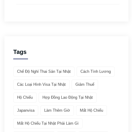
Thủ tục xuất nhập cảnh
(3)
Y tế
(4)
Giới thiệu ATTO
(1)
Tags
Văn hóa & Du lịch
(32)
Chế Độ Nghỉ Thai Sản Tại Nhật
Cách Tính Lương
Chia sẻ kinh nghiệm
(21)
Các Loại Hình Visa Tại Nhật
Giảm Thuế
Giới thiệu văn hóa
(11)
Hộ Chiếu
Hợp Đồng Lao Động Tại Nhật
Việc làm
(19)
Japanvisa
Làm Thêm Giờ
Mất Hộ Chiếu
Bảo hiểm
(2)
Mất Hộ Chiếu Tại Nhật Phải Làm Gì