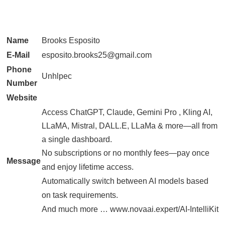
Name
Brooks Esposito
E-Mail
esposito.brooks25@gmail.com
Phone
Unhlpec
Number
Website
Access ChatGPT, Claude, Gemini Pro , Kling AI,
LLaMA, Mistral, DALL.E, LLaMa & more—all from
a single dashboard.
No subscriptions or no monthly fees—pay once
Message
and enjoy lifetime access.
Automatically switch between AI models based
on task requirements.
And much more … www.novaai.expert/AI-IntelliKit