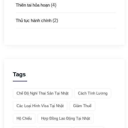
Thiên tai hỏa hoạn
(4)
Thủ tục hành chính
(2)
Thủ tục xuất nhập cảnh
(3)
Y tế
(4)
Giới thiệu ATTO
(1)
Tags
Văn hóa & Du lịch
(32)
Chế Độ Nghỉ Thai Sản Tại Nhật
Cách Tính Lương
Chia sẻ kinh nghiệm
(21)
Các Loại Hình Visa Tại Nhật
Giảm Thuế
Giới thiệu văn hóa
(11)
Hộ Chiếu
Hợp Đồng Lao Động Tại Nhật