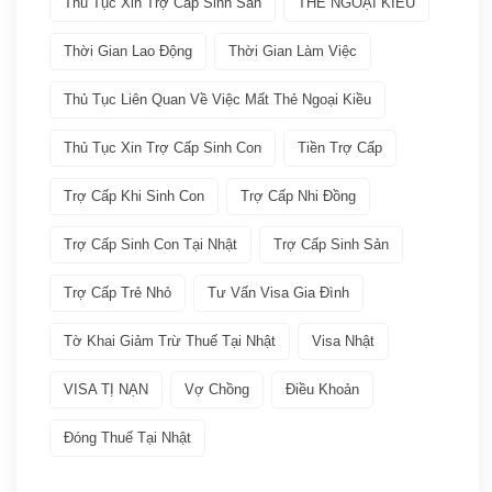
Thu Tục Xin Trợ Cấp Sinh Sản
THẺ NGOẠI KIỀU
Các loại visa Nhật
(11)
Thời Gian Lao Động
Thời Gian Làm Việc
Dịch vụ VISA ATTO
(36)
Thủ Tục Liên Quan Về Việc Mất Thẻ Ngoại Kiều
Thủ Tục Xin Trợ Cấp Sinh Con
Tiền Trợ Cấp
Đoàn tụ gia đình
(6)
Trợ Cấp Khi Sinh Con
Trợ Cấp Nhi Đồng
Học tập tại Nhật
(4)
Trợ Cấp Sinh Con Tại Nhật
Trợ Cấp Sinh Sản
Kinh doanh tại Nhật
(5)
Trợ Cấp Trẻ Nhỏ
Tư Vấn Visa Gia Đình
Làm việc tai Nhật
(12)
Tờ Khai Giảm Trừ Thuế Tại Nhật
Visa Nhật
VISA TỊ NẠN
Vợ Chồng
Điều Khoản
Lưu trú ngắn hạn
(2)
Đóng Thuế Tại Nhật
Visa thực tập – Intership
(3)