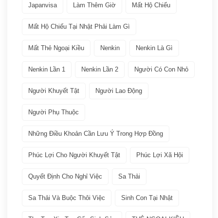
Việc làm
(19)
Japanvisa
Làm Thêm Giờ
Mất Hộ Chiếu
Bảo hiểm
(2)
Mất Hộ Chiếu Tại Nhật Phải Làm Gì
Mất Thẻ Ngoại Kiều
Nenkin
Nenkin Là Gì
Các ngành nghề quay lại Tokutei Gino
(1)
Nenkin Lần 1
Nenkin Lần 2
Người Có Con Nhỏ
Làm việc tại Nhật Bản
(7)
Người Khuyết Tật
Người Lao Động
Lương
(2)
Người Phụ Thuộc
Nenkin
(3)
Những Điều Khoản Cần Lưu Ý Trong Hợp Đồng
Phúc Lợi Cho Người Khuyết Tật
Phúc Lợi Xã Hội
Phúc lợi xã hội
(2)
Quyết Định Cho Nghỉ Việc
Sa Thải
Thuế
(1)
Sa Thải Và Buộc Thôi Việc
Sinh Con Tại Nhật
VISA
(66)