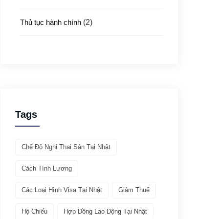
Thủ tục hành chính
(2)
Thủ tục xuất nhập cảnh
(3)
Y tế
(4)
Giới thiệu ATTO
(1)
Tags
Văn hóa & Du lịch
(32)
Chế Độ Nghỉ Thai Sản Tại Nhật
Chia sẻ kinh nghiệm
(21)
Cách Tính Lương
Giới thiệu văn hóa
(11)
Các Loại Hình Visa Tại Nhật
Giảm Thuế
Việc làm
(19)
Hộ Chiếu
Hợp Đồng Lao Động Tại Nhật