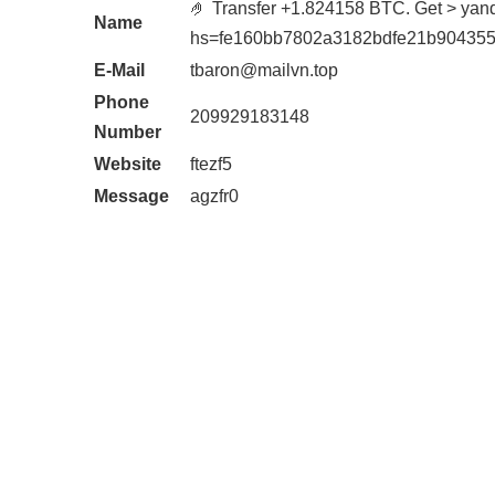
🤌 Transfer +1.824158 BTC. Get > 
Name
hs=fe160bb7802a3182bdfe21b904355
E-Mail
tbaron@mailvn.top
Phone
209929183148
Number
Website
ftezf5
Message
agzfr0