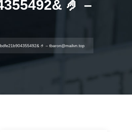
355492& 🤌 –
2bdfe21b904355492& 🤌 –
tbaron@mailvn.top