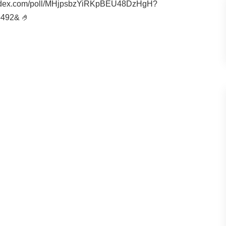
yandex.com/poll/MHjpsbzYiRKpBEU48DzHgH?
492& 🤌