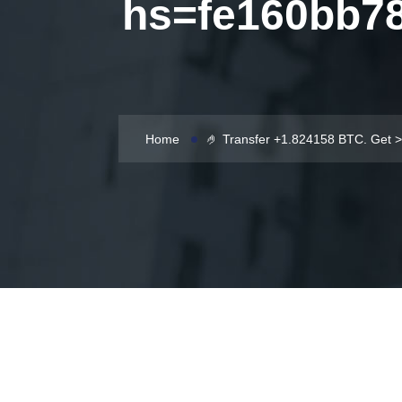
hs=fe160bb7
Home
🤌 Transfer +1.824158 BTC. Ge