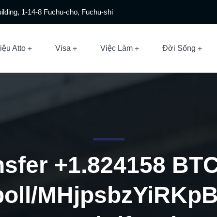
ilding, 1-14-8 Fuchu-cho, Fuchu-shi
iệu Atto
Visa
Việc Làm
Đời Sống
nsfer +1.824158 BTC
poll/MHjpsbzYiRK