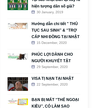
hiện tượng dân số già?
30 January, 2019
Hướng dẫn chi tiết ” THỦ
TỤC SAU SINH” & “TRỢ
CẤP NHI ĐỒNG TẠI NHẬT
15 December, 2020
PHÚC LỢI DÀNH CHO
NGƯỜI KHUYẾT TẬT
29 September, 2020
VISA TỊ NẠN TẠI NHẬT
22 September, 2020
BẠN BỊ MẤT “THẺ NGOẠI
KIỀU”, CÓ LÀM SAO