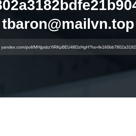
802a3182bdfe21b904
tbaron@mailvn.top
t > yandex.com/poll/MHjpsbzYiRKpBEU48DzHgH?hs=fe160bb7802a318