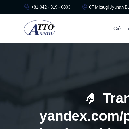
+81-042 - 319 - 0803
6F Mitsugi Jyuhan Bu
Giới Th
🤌 Tra
yandex.com/