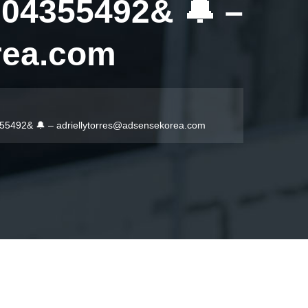
04355492& 🔔 –
rea.com
355492& 🔔 –
adriellytorres@adsensekorea.com