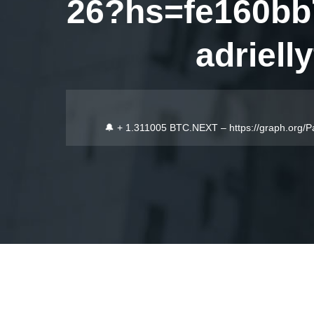
26?hs=fe160bb
adriel
🔔 + 1.311005 BTC.NEXT – https://graph.or