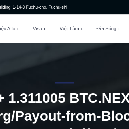
ilding, 1-14-8 Fuchu-cho, Fuchu-shi
iệu Atto
Visa
Việc Làm
Đời Sống
 + 1.311005 BTC.NEX
org/Payout-from-Bl