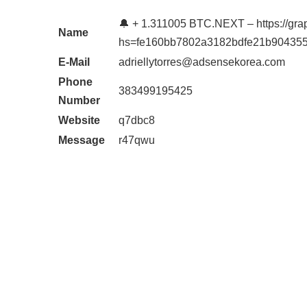
🔔 + 1.311005 BTC.NEXT – https://gr
Name
hs=fe160bb7802a3182bdfe21b904355
E-Mail
adriellytorres@adsensekorea.com
Phone
383499195425
Number
Website
q7dbc8
Message
r47qwu