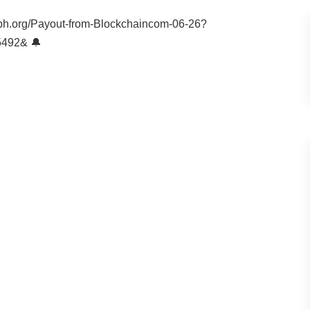
aph.org/Payout-from-Blockchaincom-06-26?
492& 🔔