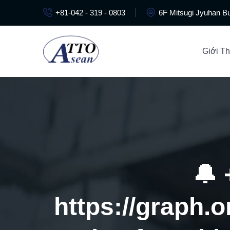
+81-042 - 319 - 0803
6F Mitsugi Jyuhan Bu
Giới Th
🔔
https://graph.