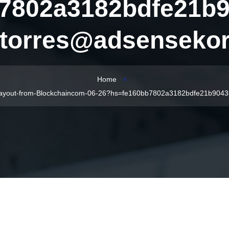
7802a3182bdfe21b9
lytorres@adsenseko
Home
g/Payout-from-Blockchaincom-06-26?hs=fe160bb7802a3182bdfe21b904