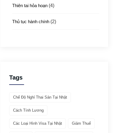
Thiên tai hỏa hoạn
(4)
Thủ tục hành chính
(2)
Thủ tục xuất nhập cảnh
(3)
Y tế
(4)
Giới thiệu ATTO
(1)
Tags
Văn hóa & Du lịch
(32)
Chế Độ Nghỉ Thai Sản Tại Nhật
Chia sẻ kinh nghiệm
(21)
Cách Tính Lương
Giới thiệu văn hóa
(11)
Các Loại Hình Visa Tại Nhật
Giảm Thuế