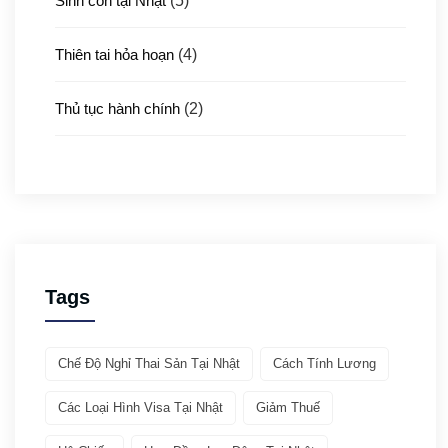
Sinh con tại Nhật
(5)
Thiên tai hỏa hoạn
(4)
Thủ tục hành chính
(2)
Thủ tục xuất nhập cảnh
(3)
Y tế
(4)
Giới thiệu ATTO
(1)
Tags
Văn hóa & Du lịch
(32)
Chế Độ Nghỉ Thai Sản Tại Nhật
Cách Tính Lương
Chia sẻ kinh nghiệm
(21)
Các Loại Hình Visa Tại Nhật
Giảm Thuế
Giới thiệu văn hóa
(11)