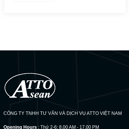
Visa thực tập – Intership
(3)
Kết quả đậu Visa
(9)
Q&A Visa
(17)
CÔNG TY TNHH TƯ VẤN VÀ DỊCH VỤ ATTO VIỆT NAM
Opening Hours
: Thứ 2-6: 8.00 AM - 17.00 PM