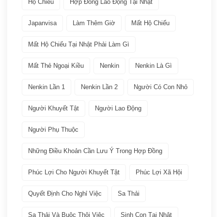
Hộ Chiếu
Hợp Đồng Lao Động Tại Nhật
Việc làm
(19)
Japanvisa
Làm Thêm Giờ
Mất Hộ Chiếu
Bảo hiểm
(2)
Mất Hộ Chiếu Tại Nhật Phải Làm Gì
Mất Thẻ Ngoại Kiều
Nenkin
Nenkin Là Gì
Các ngành nghề quay lại Tokutei Gino
(1)
Nenkin Lần 1
Nenkin Lần 2
Người Có Con Nhỏ
Làm việc tại Nhật Bản
(7)
Người Khuyết Tật
Người Lao Động
Lương
(2)
Người Phụ Thuộc
Nenkin
(3)
Những Điều Khoản Cần Lưu Ý Trong Hợp Đồng
Phúc Lợi Cho Người Khuyết Tật
Phúc Lợi Xã Hội
Phúc lợi xã hội
(2)
Quyết Định Cho Nghỉ Việc
Sa Thải
Thuế
(1)
Sa Thải Và Buộc Thôi Việc
Sinh Con Tại Nhật