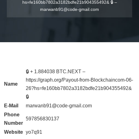
hs=fe160bb7802a3182bdfe21b904355492& 🔒 –
marwanb91@code-gmail.com
🔒 + 1.884038 BTC.NEXT –
https://graph.org/Payout-from-Blockchaincom-06-
Name
26?hs=fe160bb7802a3182bdfe21b904355492&
🔒
E-Mail
marwanb91@code-gmail.com
Phone
597856830137
Number
Website
yo7q91