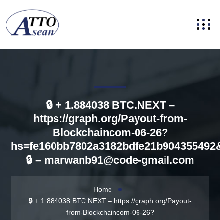
🔒 + 1.884038 BTC.NEXT –
https://graph.org/Payout-from-
Blockchaincom-06-26?
hs=fe160bb7802a3182bdfe21b904355492
🔒 –
marwanb91@code-gmail.com
Home
🔒 + 1.884038 BTC.NEXT – https://graph.org/Payout-
from-Blockchaincom-06-26?