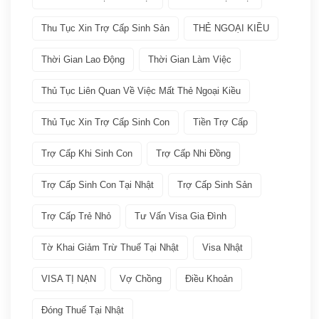
VISA
(66)
Thu Tục Xin Trợ Cấp Sinh Sản
THẺ NGOẠI KIỀU
Các loại visa Nhật
(11)
Thời Gian Lao Động
Thời Gian Làm Việc
Dịch vụ VISA ATTO
(36)
Thủ Tục Liên Quan Về Việc Mất Thẻ Ngoại Kiều
Thủ Tục Xin Trợ Cấp Sinh Con
Tiền Trợ Cấp
Đoàn tụ gia đình
(6)
Trợ Cấp Khi Sinh Con
Trợ Cấp Nhi Đồng
Học tập tại Nhật
(4)
Trợ Cấp Sinh Con Tại Nhật
Trợ Cấp Sinh Sản
Kinh doanh tại Nhật
(5)
Trợ Cấp Trẻ Nhỏ
Tư Vấn Visa Gia Đình
Làm việc tai Nhật
(12)
Tờ Khai Giảm Trừ Thuế Tại Nhật
Visa Nhật
VISA TỊ NẠN
Vợ Chồng
Điều Khoản
Lưu trú ngắn hạn
(2)
Đóng Thuế Tại Nhật