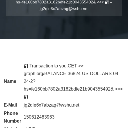
hs=fe160bb7802a3182bdfe21b904355492& <<< 🔐 –
jg2qle6x7abzag@wshu.net
🔐 Transaction to you.GET >>
graph.org/BALANCE-36824-US-DOLLARS-04-
Name
24-2?
hs=fe160bb7802a3182bdfe21b904355492& <<<
🔐
E-Mail
jg2qle6x7abzag@wshu.net
Phone
150612483963
Number