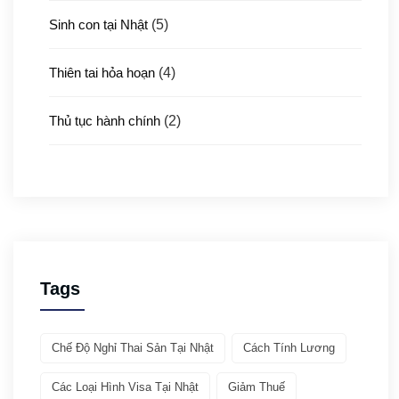
Sinh con tại Nhật
(5)
Thiên tai hỏa hoạn
(4)
Thủ tục hành chính
(2)
Thủ tục xuất nhập cảnh
(3)
Y tế
(4)
Giới thiệu ATTO
(1)
Tags
Văn hóa & Du lịch
(32)
Chế Độ Nghỉ Thai Sản Tại Nhật
Cách Tính Lương
Chia sẻ kinh nghiệm
(21)
Các Loại Hình Visa Tại Nhật
Giảm Thuế