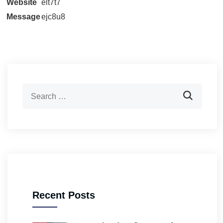
Website
elt7t7
Message
ejc8u8
Recent Posts