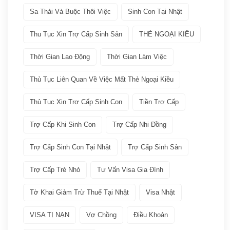
Sa Thải Và Buộc Thôi Việc
Sinh Con Tại Nhật
VISA
(66)
Thu Tục Xin Trợ Cấp Sinh Sản
THẺ NGOẠI KIỀU
Các loại visa Nhật
(11)
Thời Gian Lao Động
Thời Gian Làm Việc
Dịch vụ VISA ATTO
(36)
Thủ Tục Liên Quan Về Việc Mất Thẻ Ngoại Kiều
Thủ Tục Xin Trợ Cấp Sinh Con
Tiền Trợ Cấp
Đoàn tụ gia đình
(6)
Trợ Cấp Khi Sinh Con
Trợ Cấp Nhi Đồng
Học tập tại Nhật
(4)
Trợ Cấp Sinh Con Tại Nhật
Trợ Cấp Sinh Sản
Kinh doanh tại Nhật
(5)
Trợ Cấp Trẻ Nhỏ
Tư Vấn Visa Gia Đình
Làm việc tai Nhật
(12)
Tờ Khai Giảm Trừ Thuế Tại Nhật
Visa Nhật
VISA TỊ NẠN
Vợ Chồng
Điều Khoản
Lưu trú ngắn hạn
(2)