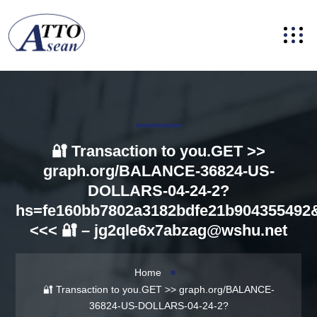
🔐 Transaction to you.GET >>
graph.org/BALANCE-36824-US-
DOLLARS-04-24-2?
hs=fe160bb7802a3182bdfe21b904355492
<<< 🔐 –
jg2qle6x7abzag@wshu.net
Home
🔐 Transaction to you.GET >> graph.org/BALANCE-
36824-US-DOLLARS-04-24-2?