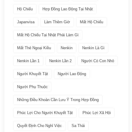
Giới thiệu văn hóa
(11)
Hộ Chiếu
Hợp Đồng Lao Động Tại Nhật
Việc làm
(19)
Japanvisa
Làm Thêm Giờ
Mất Hộ Chiếu
Bảo hiểm
(2)
Mất Hộ Chiếu Tại Nhật Phải Làm Gì
Mất Thẻ Ngoại Kiều
Nenkin
Nenkin Là Gì
Các ngành nghề quay lại Tokutei Gino
(1)
Nenkin Lần 1
Nenkin Lần 2
Người Có Con Nhỏ
Làm việc tại Nhật Bản
(7)
Người Khuyết Tật
Người Lao Động
Lương
(2)
Người Phụ Thuộc
Nenkin
(3)
Những Điều Khoản Cần Lưu Ý Trong Hợp Đồng
Phúc Lợi Cho Người Khuyết Tật
Phúc Lợi Xã Hội
Phúc lợi xã hội
(2)
Quyết Định Cho Nghỉ Việc
Sa Thải
Thuế
(1)