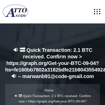
🔉 🔜 Quick Transaction: 2.1 BTC
received. Confirm now >
https://graph.org/Get-your-BTC-09-04?
hs=fe160bb7802a3182bdfe21b904355492
🔉 –
marwanb91@code-gmail.com
Home
🔉 🔜 Quick Transaction: 2.1 BTC received. Confirm
now > https://graph.org/Get-your-BTC-09-04?