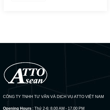
Visa thực tập – Intership
(3)
Kết quả đậu Visa
(9)
Q&A Visa
(17)
CÔNG TY TNHH TƯ VẤN VÀ DỊCH VỤ ATTO VIỆT NAM
Opening Hours
: Thứ 2-6: 8.00 AM - 17.00 PM