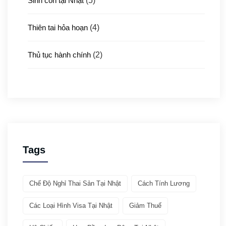
Sinh con tại Nhật
(5)
Thiên tai hỏa hoạn
(4)
Thủ tục hành chính
(2)
Thủ tục xuất nhập cảnh
(3)
Y tế
(4)
Giới thiệu ATTO
(1)
Tags
Văn hóa & Du lịch
(32)
Chế Độ Nghỉ Thai Sản Tại Nhật
Cách Tính Lương
Chia sẻ kinh nghiệm
(21)
Các Loại Hình Visa Tại Nhật
Giảm Thuế
Giới thiệu văn hóa
(11)