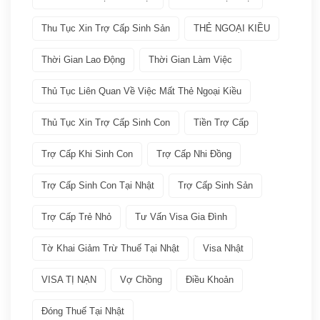
VISA
(66)
Thu Tục Xin Trợ Cấp Sinh Sản
THẺ NGOẠI KIỀU
Các loại visa Nhật
(11)
Thời Gian Lao Động
Thời Gian Làm Việc
Dịch vụ VISA ATTO
(36)
Thủ Tục Liên Quan Về Việc Mất Thẻ Ngoại Kiều
Thủ Tục Xin Trợ Cấp Sinh Con
Tiền Trợ Cấp
Đoàn tụ gia đình
(6)
Trợ Cấp Khi Sinh Con
Trợ Cấp Nhi Đồng
Học tập tại Nhật
(4)
Trợ Cấp Sinh Con Tại Nhật
Trợ Cấp Sinh Sản
Kinh doanh tại Nhật
(5)
Trợ Cấp Trẻ Nhỏ
Tư Vấn Visa Gia Đình
Làm việc tai Nhật
(12)
Tờ Khai Giảm Trừ Thuế Tại Nhật
Visa Nhật
VISA TỊ NẠN
Vợ Chồng
Điều Khoản
Lưu trú ngắn hạn
(2)
Đóng Thuế Tại Nhật