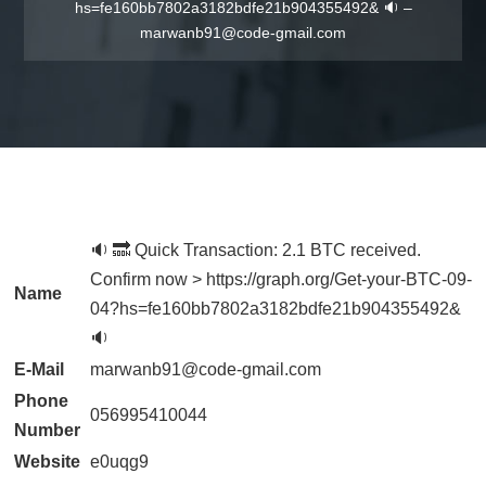
hs=fe160bb7802a3182bdfe21b904355492& 🔉 –
marwanb91@code-gmail.com
🔉 🔜 Quick Transaction: 2.1 BTC received.
Confirm now > https://graph.org/Get-your-BTC-09-
Name
04?hs=fe160bb7802a3182bdfe21b904355492&
🔉
E-Mail
marwanb91@code-gmail.com
Phone
056995410044
Number
Website
e0uqg9