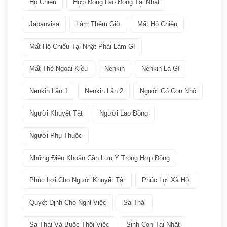
Hộ Chiếu
Hợp Đồng Lao Động Tại Nhật
Việc làm
(19)
Japanvisa
Làm Thêm Giờ
Mất Hộ Chiếu
Bảo hiểm
(2)
Mất Hộ Chiếu Tại Nhật Phải Làm Gì
Mất Thẻ Ngoại Kiều
Nenkin
Nenkin Là Gì
Các ngành nghề quay lại Tokutei Gino
(1)
Nenkin Lần 1
Nenkin Lần 2
Người Có Con Nhỏ
Làm việc tại Nhật Bản
(7)
Người Khuyết Tật
Người Lao Động
Lương
(2)
Người Phụ Thuộc
Nenkin
(3)
Những Điều Khoản Cần Lưu Ý Trong Hợp Đồng
Phúc Lợi Cho Người Khuyết Tật
Phúc Lợi Xã Hội
Phúc lợi xã hội
(2)
Quyết Định Cho Nghỉ Việc
Sa Thải
Thuế
(1)
Sa Thải Và Buộc Thôi Việc
Sinh Con Tại Nhật