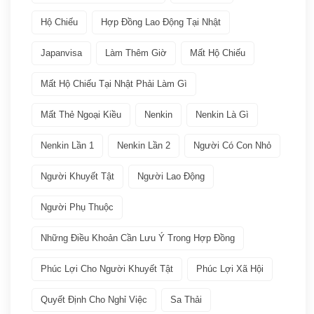
Giới thiệu văn hóa
(11)
Hộ Chiếu
Hợp Đồng Lao Động Tại Nhật
Việc làm
(19)
Japanvisa
Làm Thêm Giờ
Mất Hộ Chiếu
Bảo hiểm
(2)
Mất Hộ Chiếu Tại Nhật Phải Làm Gì
Mất Thẻ Ngoại Kiều
Nenkin
Nenkin Là Gì
Các ngành nghề quay lại Tokutei Gino
(1)
Nenkin Lần 1
Nenkin Lần 2
Người Có Con Nhỏ
Làm việc tại Nhật Bản
(7)
Người Khuyết Tật
Người Lao Động
Lương
(2)
Người Phụ Thuộc
Nenkin
(3)
Những Điều Khoản Cần Lưu Ý Trong Hợp Đồng
Phúc Lợi Cho Người Khuyết Tật
Phúc Lợi Xã Hội
Phúc lợi xã hội
(2)
Quyết Định Cho Nghỉ Việc
Sa Thải
Thuế
(1)