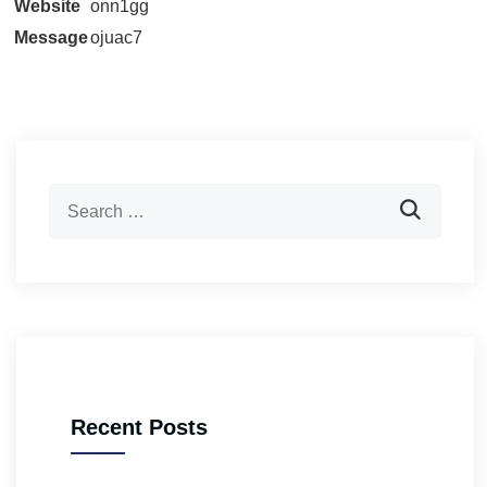
Website
onn1gg
Message
ojuac7
Recent Posts