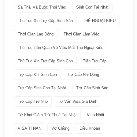
Sa Thải Và Buộc Thôi Việc
Sinh Con Tại Nhật
VISA
(66)
Thu Tục Xin Trợ Cấp Sinh Sản
THẺ NGOẠI KIỀU
Các loại visa Nhật
(11)
Thời Gian Lao Động
Thời Gian Làm Việc
Dịch vụ VISA ATTO
(36)
Thủ Tục Liên Quan Về Việc Mất Thẻ Ngoại Kiều
Thủ Tục Xin Trợ Cấp Sinh Con
Tiền Trợ Cấp
Đoàn tụ gia đình
(6)
Trợ Cấp Khi Sinh Con
Trợ Cấp Nhi Đồng
Học tập tại Nhật
(4)
Trợ Cấp Sinh Con Tại Nhật
Trợ Cấp Sinh Sản
Kinh doanh tại Nhật
(5)
Trợ Cấp Trẻ Nhỏ
Tư Vấn Visa Gia Đình
Làm việc tai Nhật
(12)
Tờ Khai Giảm Trừ Thuế Tại Nhật
Visa Nhật
VISA TỊ NẠN
Vợ Chồng
Điều Khoản
Lưu trú ngắn hạn
(2)