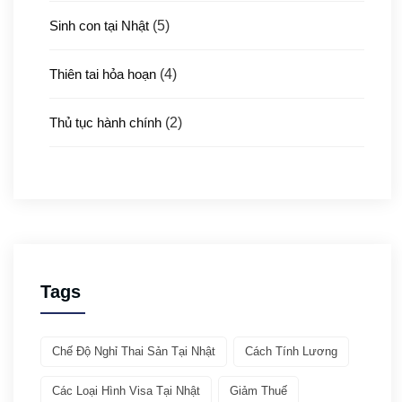
Sinh con tại Nhật
(5)
Thiên tai hỏa hoạn
(4)
Thủ tục hành chính
(2)
Thủ tục xuất nhập cảnh
(3)
Y tế
(4)
Giới thiệu ATTO
(1)
Tags
Văn hóa & Du lịch
(32)
Chế Độ Nghỉ Thai Sản Tại Nhật
Cách Tính Lương
Chia sẻ kinh nghiệm
(21)
Các Loại Hình Visa Tại Nhật
Giảm Thuế