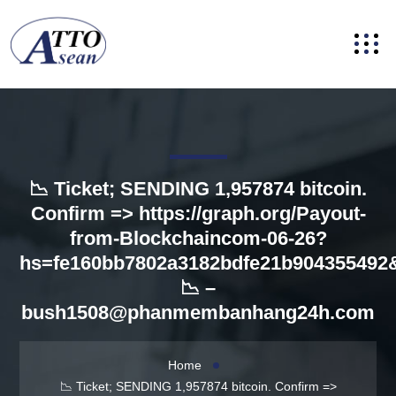
📉 Ticket; SENDING 1,957874 bitcoin.
Confirm => https://graph.org/Payout-
from-Blockchaincom-06-26?
hs=fe160bb7802a3182bdfe21b904355492
📉 –
bush1508@phanmembanhang24h.com
Home
📉 Ticket; SENDING 1,957874 bitcoin. Confirm =>