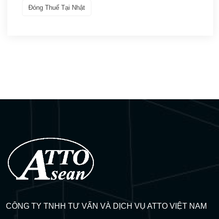
Đóng Thuế Tại Nhật
Visa thực tập – Intership
(3)
Kết quả đậu Visa
(9)
Q&A Visa
(17)
CÔNG TY TNHH TƯ VẤN VÀ DỊCH VỤ ATTO VIỆT NAM