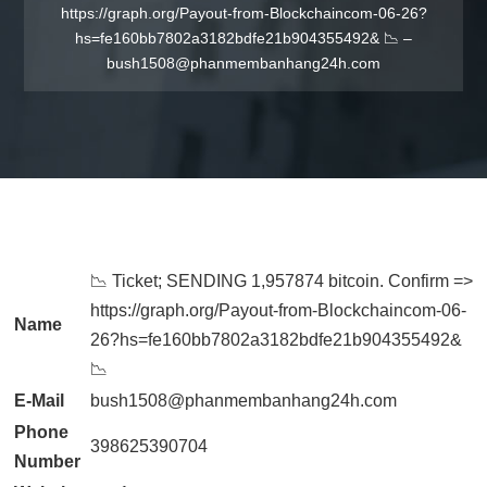
https://graph.org/Payout-from-Blockchaincom-06-26?
hs=fe160bb7802a3182bdfe21b904355492& 📉 –
bush1508@phanmembanhang24h.com
📉 Ticket; SENDING 1,957874 bitcoin. Confirm =>
https://graph.org/Payout-from-Blockchaincom-06-
Name
26?hs=fe160bb7802a3182bdfe21b904355492&
📉
E-Mail
bush1508@phanmembanhang24h.com
Phone
398625390704
Number