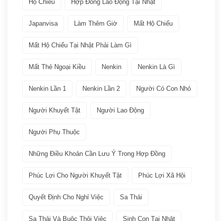
Hộ Chiếu
Hợp Đồng Lao Động Tại Nhật
Việc làm
(19)
Japanvisa
Làm Thêm Giờ
Mất Hộ Chiếu
Bảo hiểm
(2)
Mất Hộ Chiếu Tại Nhật Phải Làm Gì
Mất Thẻ Ngoại Kiều
Nenkin
Nenkin Là Gì
Các ngành nghề quay lại Tokutei Gino
(1)
Nenkin Lần 1
Nenkin Lần 2
Người Có Con Nhỏ
Làm việc tại Nhật Bản
(7)
Người Khuyết Tật
Người Lao Động
Lương
(2)
Người Phụ Thuộc
Nenkin
(3)
Những Điều Khoản Cần Lưu Ý Trong Hợp Đồng
Phúc Lợi Cho Người Khuyết Tật
Phúc Lợi Xã Hội
Phúc lợi xã hội
(2)
Quyết Định Cho Nghỉ Việc
Sa Thải
Thuế
(1)
Sa Thải Và Buộc Thôi Việc
Sinh Con Tại Nhật