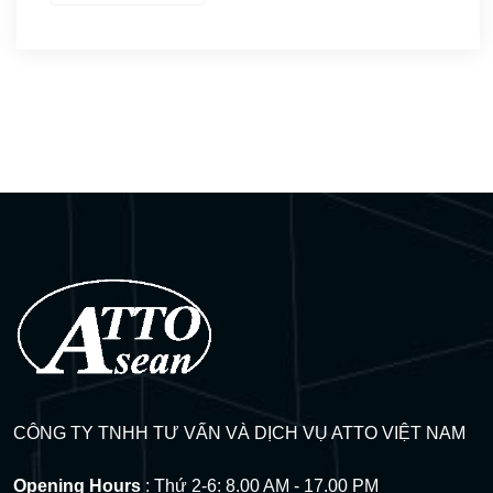
Visa thực tập – Intership
(3)
Kết quả đậu Visa
(9)
Q&A Visa
(17)
CÔNG TY TNHH TƯ VẤN VÀ DỊCH VỤ ATTO VIỆT NAM
Opening Hours
: Thứ 2-6: 8.00 AM - 17.00 PM