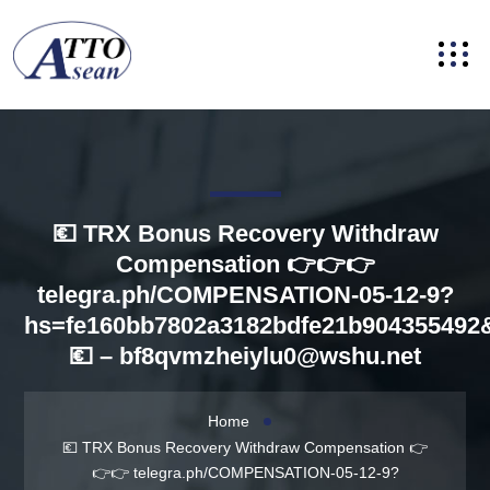
💶 TRX Bonus Recovery Withdraw
Compensation 👉👉👉
telegra.ph/COMPENSATION-05-12-9?
hs=fe160bb7802a3182bdfe21b904355492
💶 –
bf8qvmzheiylu0@wshu.net
Home
💶 TRX Bonus Recovery Withdraw Compensation 👉
👉👉 telegra.ph/COMPENSATION-05-12-9?