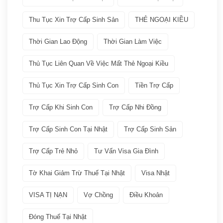
VISA
(66)
Thu Tục Xin Trợ Cấp Sinh Sản
THẺ NGOẠI KIỀU
Các loại visa Nhật
(11)
Thời Gian Lao Động
Thời Gian Làm Việc
Dịch vụ VISA ATTO
(36)
Thủ Tục Liên Quan Về Việc Mất Thẻ Ngoại Kiều
Thủ Tục Xin Trợ Cấp Sinh Con
Tiền Trợ Cấp
Đoàn tụ gia đình
(6)
Trợ Cấp Khi Sinh Con
Trợ Cấp Nhi Đồng
Học tập tại Nhật
(4)
Trợ Cấp Sinh Con Tại Nhật
Trợ Cấp Sinh Sản
Kinh doanh tại Nhật
(5)
Trợ Cấp Trẻ Nhỏ
Tư Vấn Visa Gia Đình
Làm việc tai Nhật
(12)
Tờ Khai Giảm Trừ Thuế Tại Nhật
Visa Nhật
VISA TỊ NẠN
Vợ Chồng
Điều Khoản
Lưu trú ngắn hạn
(2)
Đóng Thuế Tại Nhật