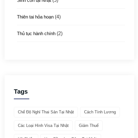
Sinh con tại Nhật
(5)
Thiên tai hỏa hoạn
(4)
Thủ tục hành chính
(2)
Thủ tục xuất nhập cảnh
(3)
Y tế
(4)
Giới thiệu ATTO
(1)
Tags
Văn hóa & Du lịch
(32)
Chế Độ Nghỉ Thai Sản Tại Nhật
Cách Tính Lương
Chia sẻ kinh nghiệm
(21)
Các Loại Hình Visa Tại Nhật
Giảm Thuế
Giới thiệu văn hóa
(11)