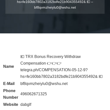
hs=fe160bb7802a3182bdfe21b904355492& 💶 –
bf8qvmzheiylu0@wshu.net
💶 TRX Bonus Recovery Withdraw
Compensation 👉👉👉
Name
telegra.ph/COMPENSATION-05-12-9?
hs=fe160bb7802a3182bdfe21b904355492& 💶
E-Mail
bf8qvmzheiylu0@wshu.net
Phone
496062671325
Number
Website
dabglf