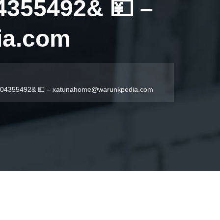
355492& 💴 –
ia.com
904355492& 💴 –
xatunahome@warunkpedia.com