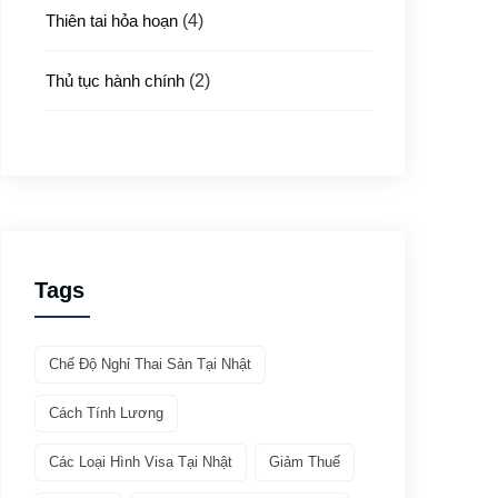
Thiên tai hỏa hoạn
(4)
Thủ tục hành chính
(2)
Thủ tục xuất nhập cảnh
(3)
Y tế
(4)
Giới thiệu ATTO
(1)
Tags
Văn hóa & Du lịch
(32)
Chế Độ Nghỉ Thai Sản Tại Nhật
Chia sẻ kinh nghiệm
(21)
Cách Tính Lương
Giới thiệu văn hóa
(11)
Các Loại Hình Visa Tại Nhật
Giảm Thuế