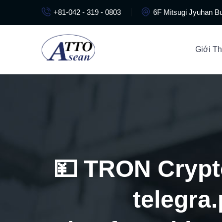
+81-042 - 319 - 0803
6F Mitsugi Jyuhan Bu
Giới Th
💴 TRON Cryp
telegra