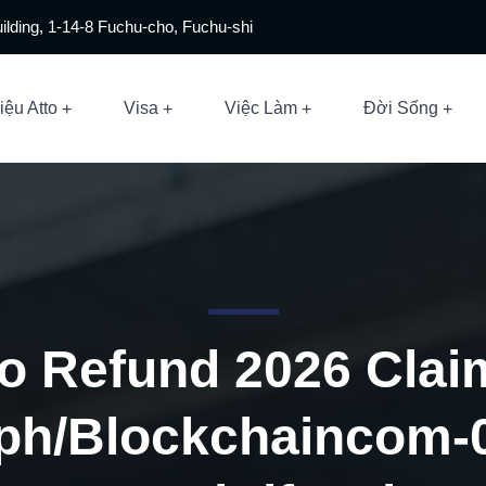
ilding, 1-14-8 Fuchu-cho, Fuchu-shi
iệu Atto
Visa
Việc Làm
Đời Sống
to Refund 2026 Cla
.ph/Blockchaincom-