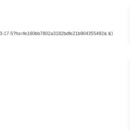
03-17-5?hs=fe160bb7802a3182bdfe21b904355492& 💴