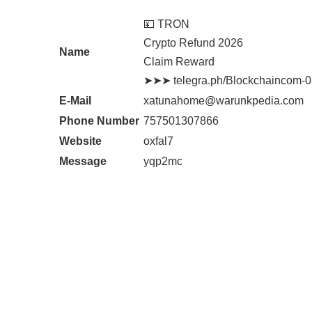
💴 TRON
Crypto Refund 2026
Name
Claim Reward
➤➤➤ telegra.ph/Blockchaincom-
E-Mail
xatunahome@warunkpedia.com
Phone Number
757501307866
Website
oxfal7
Message
yqp2mc