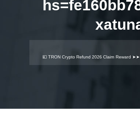
hs=fe160bb7
xatun
💴 TRON Crypto Refund 2026 Claim Reward ➤➤