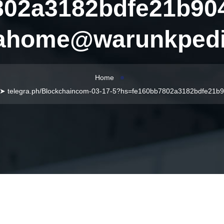
802a3182bdfe21b904
ahome@warunkped
Home
➤ telegra.ph/Blockchaincom-03-17-5?hs=fe160bb7802a3182bdfe21b