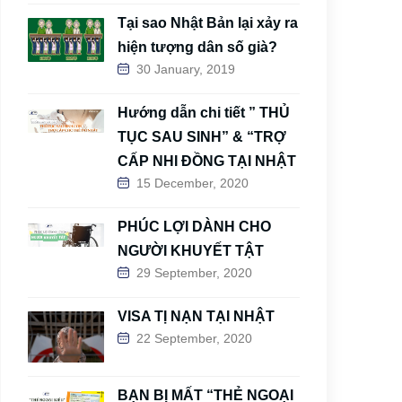
Tại sao Nhật Bản lại xảy ra
hiện tượng dân số già?
30 January, 2019
Hướng dẫn chi tiết ” THỦ
TỤC SAU SINH” & “TRỢ
CẤP NHI ĐỒNG TẠI NHẬT
15 December, 2020
PHÚC LỢI DÀNH CHO
NGƯỜI KHUYẾT TẬT
29 September, 2020
VISA TỊ NẠN TẠI NHẬT
22 September, 2020
BẠN BỊ MẤT “THẺ NGOẠI